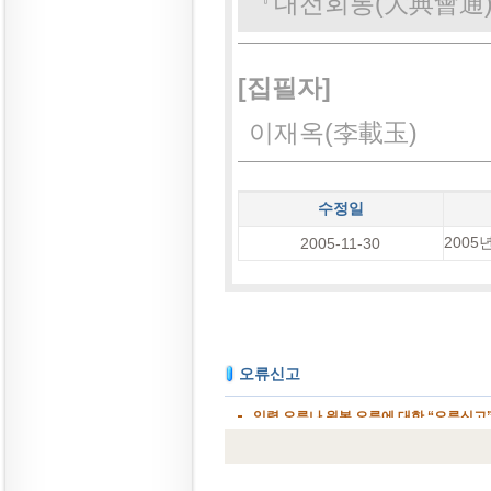
『대전회통(大典會通
[집필자]
이재옥(李載玉)
수정일
200
2005-11-30