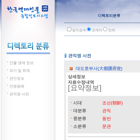
디렉토리분류
일치검색
표제어
전체
관직명 사전
인물 생애 정보
대도호부사(大都護府使)
과거 및 취재
상세정보
관인정보
자료수정내역
[요약정보]
인명용례
관직명 사전
시대
조선(朝鮮)
대분류
관직
중분류
동반
소분류
문관