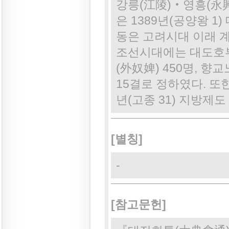
강릉(江陵)‧영흥(永興
은 1389년(공양왕 
동은 고려시대 이래 
조선시대에는 대도호부에
(外奴婢) 450명, 향
15결로 정하였다. 또
년(고종 31) 지방제도
[별칭]
-
[참고문헌]