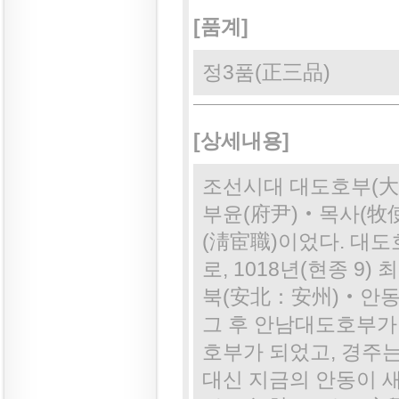
[품계]
정3품(正三品)
[상세내용]
조선시대 대도호부(大
부윤(府尹)‧목사(牧使
(淸宦職)이었다. 대
로, 1018년(현종 
북(安北：安州)‧안동
그 후 안남대도호부가
호부가 되었고, 경주
대신 지금의 안동이 