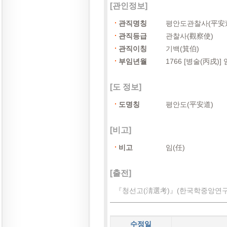
[관인정보]
관직명칭
평안도관찰사(平安
관직등급
관찰사(觀察使)
관직이칭
기백(箕伯)
부임년월
1766 [병술(丙戌)] 
[도 정보]
도명칭
평안도(平安道)
[비고]
비고
임(任)
[출전]
『청선고(淸選考)』(한국학중앙연구원 
수정일