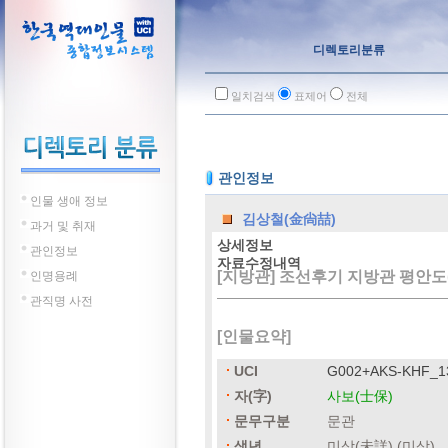
디렉토리분류
일치검색
표제어
전체
관인정보
인물 생애 정보
김상철(金尙喆)
과거 및 취재
상세정보
관인정보
자료수정내역
[지방관] 조선후기 지방관 평안도(
인명용례
관직명 사전
[인물요약]
UCI
G002+AKS-KHF_1
자(字)
사보(士保)
문무구분
문관
생년
미상(未詳) (미상)