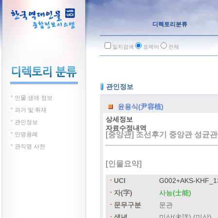
디렉토리분류
일치검색
표제어
전체
관인정보
인물 생애 정보
윤용식(尹容植)
과거 및 취재
상세정보
관인정보
자료수정내역
[중앙관] 조선후기 중앙관 성균
인명용례
관직명 사전
[인물요약]
UCI
G002+AKS-KHF_1
자(字)
사능(士能)
문무구분
문관
생년
미상(未詳) (미상)