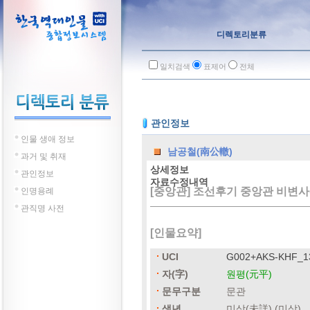
디렉토리분류
일치검색
표제어
전체
관인정보
인물 생애 정보
남공철(南公轍)
과거 및 취재
상세정보
관인정보
자료수정내역
[중앙관] 조선후기 중앙관 비변사
인명용례
관직명 사전
[인물요약]
UCI
G002+AKS-KHF_1
자(字)
원평(元平)
문무구분
문관
생년
미상(未詳) (미상)