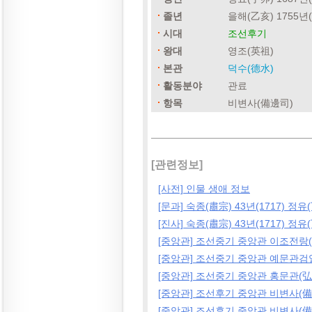
졸년
을해(乙亥) 1755년(
시대
조선후기
왕대
영조(英祖)
본관
덕수(德水)
활동분야
관료
항목
비변사(備邊司)
[관련정보]
[사전] 인물 생애 정보
[문과] 숙종(肅宗) 43년(1717) 정유
[진사] 숙종(肅宗) 43년(1717) 정유
[중앙관] 조선중기 중앙관 이조전랑
[중앙관] 조선중기 중앙관 예문관검
[중앙관] 조선중기 중앙관 홍문관(弘
[중앙관] 조선후기 중앙관 비변사(備
[중앙관] 조선후기 중앙관 비변사(備