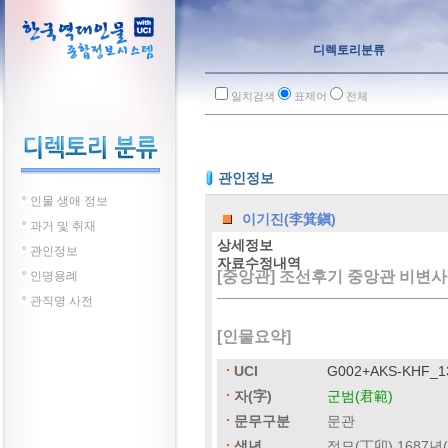
디렉토리분류
일치검색
표제어
전체
관인정보
인물 생애 정보
이기진(李箕鎭)
과거 및 취재
상세정보
관인정보
자료수정내역
[중앙관] 조선후기 중앙관 비변사
인명용례
관직명 사전
[인물요약]
UCI
G002+AKS-KHF_1
자(字)
군범(君範)
문무구분
문관
생년
정묘(丁卯) 1687년(