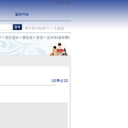
오시는 길
열린마당
특수문자입력기
도움말
ㅣ
류
>
관인정보
>
중앙관
>
문관
>
김재로(金在魯)
[오류신고]