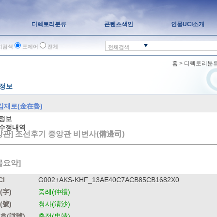
디렉토리분류
콘텐츠색인
인물UCI소개
치검색
표제어
전체
전체검색
홈
>
디렉토리분
정보
김재로(金在魯)
정보
수정내역
앙관] 조선후기 중앙관 비변사(備邊司)
물요약]
CI
G002+AKS-KHF_13AE40C7ACB85CB1682X0
(字)
중례(仲禮)
(號)
청사(淸沙)
호(諡號)
충정(忠靖)