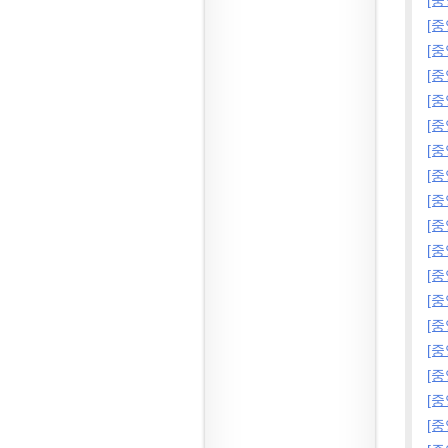
[
[
[
[
[
[
[
[
[
[
[
[
[
[
[
[
[
[