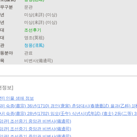
무구분
문관
년
미상(未詳) (미상)
년
미상(未詳) (미상)
대
조선후기
대
영조(英祖)
관
청풍(淸風)
동분야
관료
목
비변사(備邊司)
련정보]
전] 인물 생애 정보
과] 숙종(肅宗) 36년(1710) 경인(庚寅) 춘당대시(春塘臺試) 을과(乙科) 1[榜
사] 숙종(肅宗) 28년(1702) 임오(壬午) 식년시(式年試) (進士) 2등(二等) 3위
중앙관] 조선중기 중앙관 비변사(備邊司)
중앙관] 조선중기 중앙관 비변사(備邊司)
중앙관] 조선중기 중앙관 비변사(備邊司)