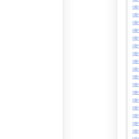
[
[
[
[
[
[
[
[
[
[
[
[
[
[
[
[
[