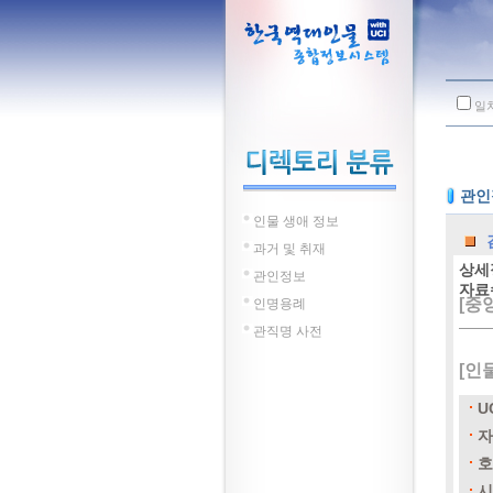
일
관인
인물 생애 정보
과거 및 취재
상세
관인정보
자료
[중
인명용례
관직명 사전
[인
U
자
호
시