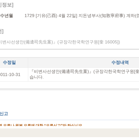
인정보]
수년월
1729 [기유(己酉) 4월 22일] 지돈녕부사(知敦寧府事) 계하(
]
비변사선생안(備邊司先生案)』(규장각한국학연구원[奎 16005])
수정일
수정내역
『비변사선생안(備邊司先生案)』(규장각한국학연구원[奎 1
2011-10-31
습니다.