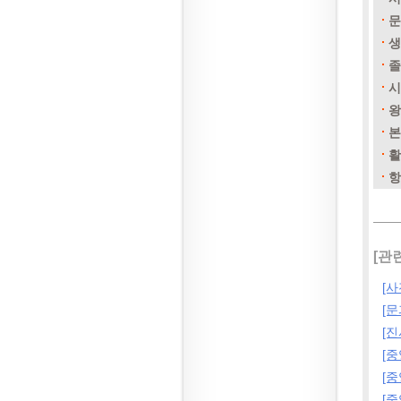
문
생
졸
시
왕
본
활
항
[관
[사
[문
[진
[
[
[