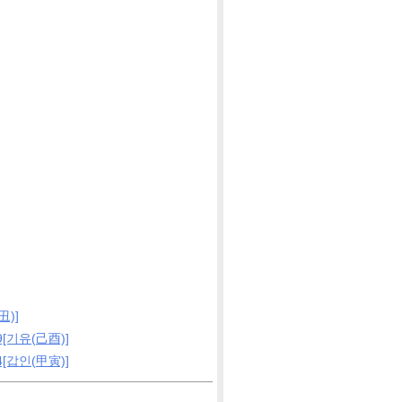
)]
[기유(己酉)]
[갑인(甲寅)]