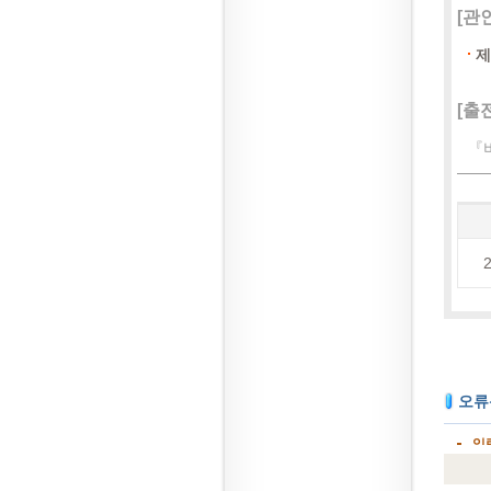
[관
제
[출전
『