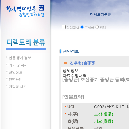
디렉토리분류
일치검색
표제어
전체
관인정보
인물 생애 정보
김우형(金宇亨)
과거 및 취재
상세정보
관인정보
자료수정내역
[중앙관] 조선중기 중앙관 동벽(
인명용례
관직명 사전
[인물요약]
UCI
G002+AKS-KHF_1
자(字)
도상(道常)
호(號)
기오(寄傲)
문무구분
문관