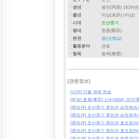
생년
병진(丙辰) 1616년
졸년
미상(未詳) (미상)
시대
조선중기
왕대
현종(顯宗)
본관
광산(光山)
활동분야
관료
항목
동벽(東壁)
[관련정보]
[사전] 인물 생애 정보
[문과] 효종(孝宗) 1년(1650) 경인(
[중앙관] 조선중기 중앙관 승정원승
[중앙관] 조선중기 중앙관 승정원주
[중앙관] 조선중기 중앙관 호조참의
[중앙관] 조선중기 중앙관 호조참판
[중앙관] 조선중기 중앙관 예문관검