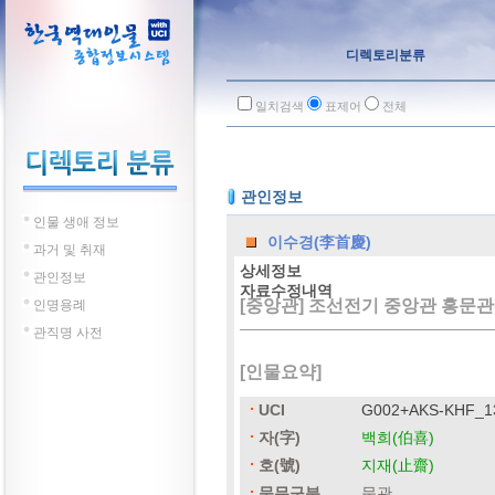
디렉토리분류
일치검색
표제어
전체
관인정보
인물 생애 정보
이수경(李首慶)
과거 및 취재
상세정보
관인정보
자료수정내역
[중앙관] 조선전기 중앙관 홍문관
인명용례
관직명 사전
[인물요약]
UCI
G002+AKS-KHF_1
자(字)
백희(伯喜)
호(號)
지재(止齋)
문무구분
문관