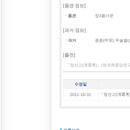
[품관 정보]
품관
정3품아문
[과거 정보]
과거
중종(中宗) 무술별(
[출전]
『청선고(淸選考)』(한국학중앙연구원 
수정일
『청선고(淸選考)
2011-10-31