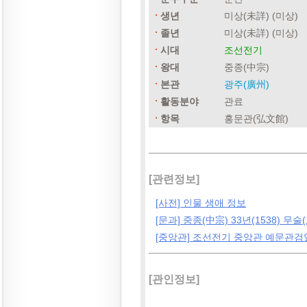
생년
미상(未詳) (미상)
졸년
미상(未詳) (미상)
시대
조선전기
왕대
중종(中宗)
본관
광주(廣州)
활동분야
관료
항목
홍문관(弘文館)
[관련정보]
[사전] 인물 생애 정보
[문과] 중종(中宗) 33년(1538) 무술(
[중앙관] 조선전기 중앙관 예문관검
[관인정보]