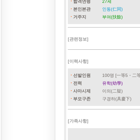
합격연령
27세
본인본관
인동(仁同)
거주지
부여(扶餘)
[관련정보]
[이력사항]
선발인원
100명 [一等5・二
전력
유학(幼學)
사마시제
이의(二疑)
부모구존
구경하(具慶下)
[가족사항]