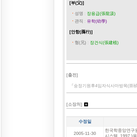
[부(父)]
성명
:
장용급(張龍汲)
관직
:
유학(幼學)
[안항(鴈行)]
형(兄)
:
장건식(張建植)
[출전]
『숭정기원후4임자식사마방목(崇禎紀
[소장처]
수정일
한국학중앙연구원
2005-11-30
시스템, 1997.