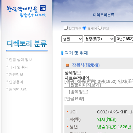
디렉토리분류
일치검색
표제어
전체
과거 및 취재
인물 생애 정보
장원식(張元植)
과거 및 취재
상세정보
관인정보
자료수정내역
[생원] 철종(哲宗) 3년(1852) 임자(壬
인명용례
[원문이미지보기]
관직명 사전
[방목정보]
[인물요약]
UCI
G002+AKS-KHF_
자(字)
익서(翊瑞)
생년
병술(丙戌) 1826년 