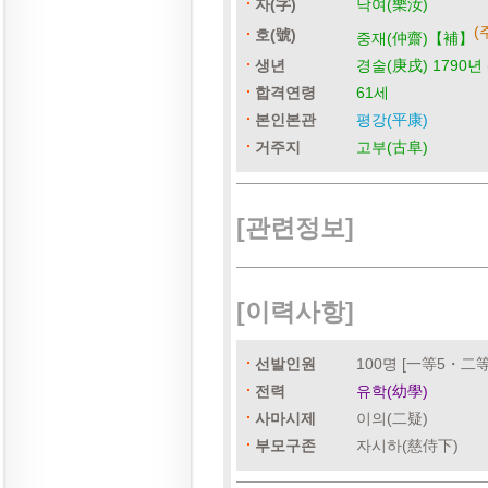
자(字)
낙여(樂汝)
(
호(號)
중재(仲齋)【補】
생년
경술(庚戌) 1790년 
합격연령
61세
본인본관
평강(平康)
거주지
고부(古阜)
[관련정보]
[이력사항]
선발인원
100명 [一等5・二
전력
유학(幼學)
사마시제
이의(二疑)
부모구존
자시하(慈侍下)