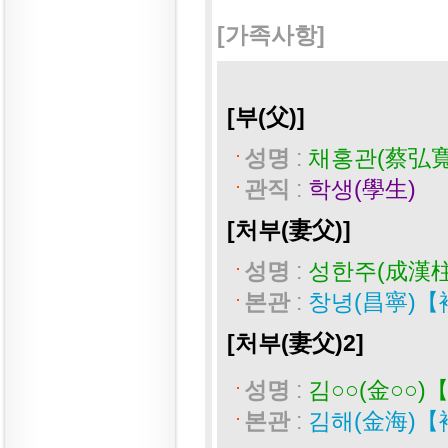
[가족사항]
[부(父)]
성명
:
채홍관(蔡弘寬
관직
:
학생(學生)
[처부(妻父)]
성명
:
성한주(成漢
본관
:
창녕(昌寧)【
[처부(妻父)2]
성명
:
김○○(金○○)
본관
:
김해(金海)【