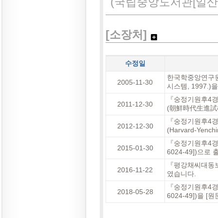
(국립중앙도서관[일산古6
[소장처]
수정일
한국학중앙연구원
2005-11-30
시스템, 1997.
『숭정기원후4경
2011-12-30
(朝鮮時代生進試榜
『숭정기원후4
2012-12-30
(Harvard-Yenc
『숭정기원후4경
2015-01-30
6024-49])으
『평강채씨대동보(平
2016-11-22
였습니다.
『숭정기원후4경
2018-05-28
6024-49])을