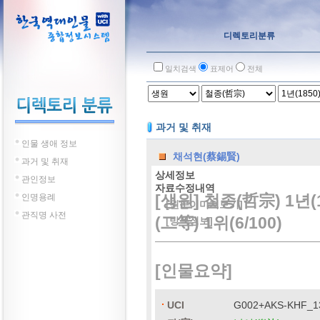
디렉토리분류
일치검색
표제어
전체
과거 및 취재
인물 생애 정보
채석현(蔡錫賢)
과거 및 취재
상세정보
관인정보
자료수정내역
[생원] 철종(哲宗) 1년(
인명용례
[원문이미지보기]
관직명 사전
(二等) 1위(6/100)
[방목정보]
[인물요약]
UCI
G002+AKS-KHF_1