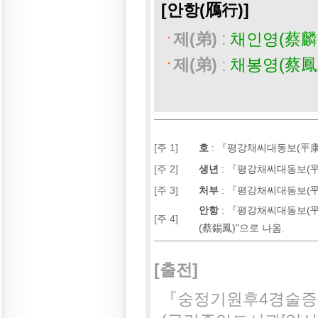
[안항(鴈行)]
제(弟)
:
채인영(蔡麟
제(弟)
:
채봉영(蔡鳳
[주 1]
호
:
『평강채씨대동보(平康蔡氏
[주 2]
생년
:
『평강채씨대동보(平康蔡
[주 3]
처부
:
『평강채씨대동보(平康蔡
안항
:
『평강채씨대동보(平康蔡
[주 4]
(蔡錫鳳)"으로 나옴.
[출전]
『숭정기원후4경술증