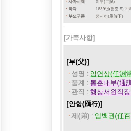
사마시제
이부(二賦)
타과
1839년(헌종 5) 
부모구존
중시하(重侍下)
[가족사항]
[부(父)]
성명
:
임연상(任淵常)
품계
:
통훈대부(通訓
관직
:
행상서원직장
[안항(鴈行)]
제(弟)
:
임백권(任百