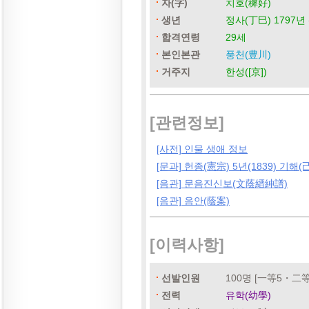
자(字)
치호(穉好)
생년
정사(丁巳) 1797년 
합격연령
29세
본인본관
풍천(豊川)
거주지
한성([京])
[관련정보]
[사전] 인물 생애 정보
[문과] 헌종(憲宗) 5년(1839) 기해(
[음관] 문음진신보(文蔭縉紳譜)
[음관] 음안(蔭案)
[이력사항]
선발인원
100명 [一等5・二
전력
유학(幼學)