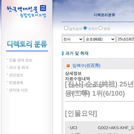
디렉토리분류
일치검색
표제어
전체
과거 및 취재
인물 생애 정보
임백수(任百秀)
과거 및 취재
상세정보
관인정보
자료수정내역
[진사] 순조(純祖) 25년
인명용례
[원문이미지보기]
관직명 사전
등(二等) 1위(6/100)
[방목정보]
[인물요약]
UCI
G002+AKS-KHF_1