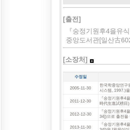
[출전]
『숭정기원후4을유식
중앙도서관[일산古6024
[소장처]
수정일
한국학중앙연구원
2005-11-30
시스템, 1997.
『숭정기원후4을
2011-12-30
時代生進試榜目)』
『숭정기원후4을
2012-12-30
34])으로 출전
『숭정기원후4을
2013-11-30
34])을 [원문이