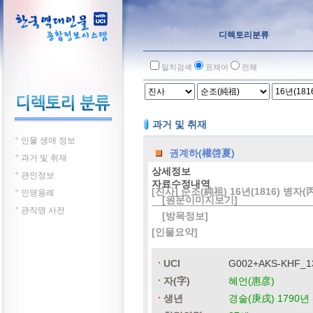
디렉토리분류
일치검색
표제어
전체
과거 및 취재
인물 생애 정보
권계하(權啓夏)
과거 및 취재
상세정보
관인정보
자료수정내역
[진사] 순조(純祖) 16년(1816) 병자(
인명용례
[원문이미지보기]
관직명 사전
[방목정보]
[인물요약]
UCI
G002+AKS-KHF_1
자(字)
혜언(惠彦)
생년
경술(庚戌) 1790년 