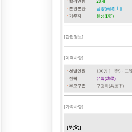
합격연령
28세
본인본관
남양(南陽[土])
거주지
한성([京])
[관련정보]
[이력사항]
선발인원
100명 [一等5・二
전력
유학(幼學)
부모구존
구경하(具慶下)
[가족사항]
[부(父)]