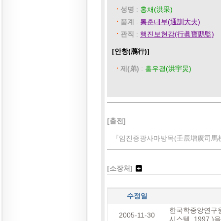
성명
:
홍채(洪采)
품계
:
통훈대부(通訓大夫)
관직
:
행진보현감(行眞寶縣監)
[안항(鴈行)]
제(弟)
:
홍우경(洪宇炅)
[출전]
『임진증광사마방목(壬辰增廣司馬榜目)
[소장처]
수정일
한국학중앙연구원
2005-11-30
시스템, 1997.