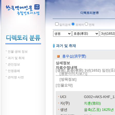
디렉토리분류
일치검색
표제어
전체
과거 및 취재
인물 생애 정보
홍우섭(洪宇爕)
과거 및 취재
상세정보
관인정보
자료수정내역
[생원] 효종(孝宗) 3년(1652) 임진(壬
인명용례
[원문이미지보기]
관직명 사전
[방목정보]
[인물요약]
UCI
G002+AKS-KHF_1
자(字)
치훈(致勛)
생년
을축(乙丑) 1625년 