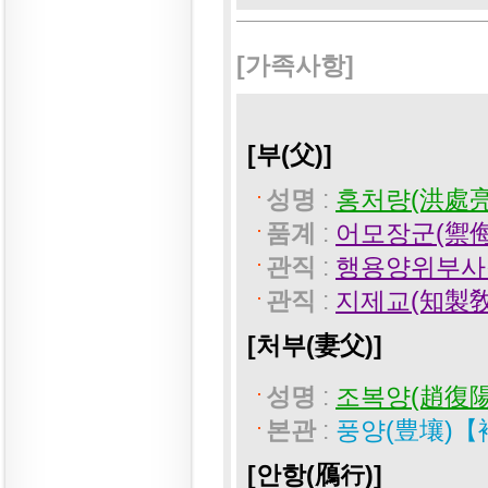
[가족사항]
[부(父)]
성명
:
홍처량(洪處亮)
품계
:
어모장군(禦侮
관직
:
행용양위부사
관직
:
지제교(知製敎
[처부(妻父)]
성명
:
조복양(趙復陽
본관
:
풍양(豊壤)【
[안항(鴈行)]