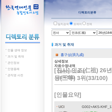
디렉토리분류
일치검색
표제어
전체
과거 및 취재
인물 생애 정보
홍구성(洪九成)
과거 및 취재
상세정보
관인정보
자료수정내역
[진사] 인조(仁祖) 26년
인명용례
[원문이미지보기]
관직명 사전
등(三等) 3위(33/100)
[방목정보]
[인물요약]
UCI
G002+AKS-KHF_1