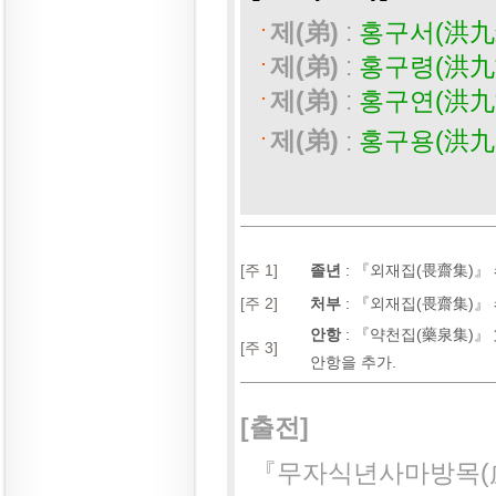
제(弟)
:
홍구서(洪九
제(弟)
:
홍구령(洪九
제(弟)
:
홍구연(洪九
제(弟)
:
홍구용(洪九
[주 1]
졸년
:
『외재집(畏齋集)』 
[주 2]
처부
:
『외재집(畏齋集)』 
안항
:
『약천집(藥泉集)』 
[주 3]
안항을 추가.
[출전]
『무자식년사마방목(戊