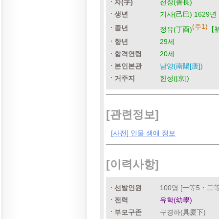
자(字)
선장(善長)
생년
기사(己巳) 1629년 
(주1)
졸년
정유(丁酉)
【補
향년
29세
합격연령
20세
본인본관
남양(南陽[唐])
거주지
한성([京])
[관련정보]
[사전] 인물 생애 정보
[이력사항]
선발인원
100명 [一等5・二
전력
유학(幼學)
부모구존
구경하(具慶下)