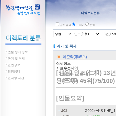
디렉토리분류
일치검색
표제어
전체
과거 및 취재
인물 생애 정보
이준악(李峻岳)
과거 및 취재
상세정보
관인정보
자료수정내역
[생원] 인조(仁祖) 13년
인명용례
[원문이미지보기]
관직명 사전
등(三等) 45위(75/100)
[방목정보]
[인물요약]
UCI
G002+AKS-KHF_1