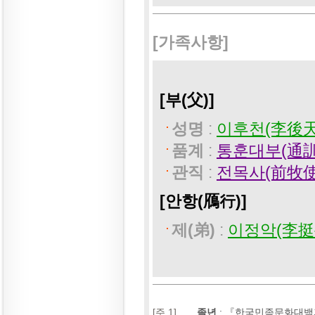
[가족사항]
[부(父)]
성명
:
이후천(李後天)
품계
:
통훈대부(通訓
관직
:
전목사(前牧使
[안항(鴈行)]
제(弟)
:
이정악(李挺岳
[주 1]
졸년
:
『한국민족문화대백과사