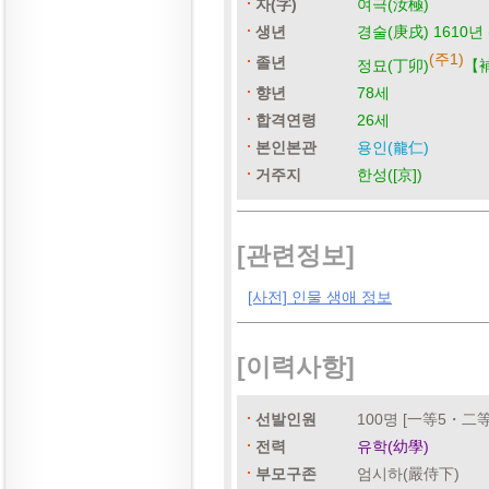
자(字)
여극(汝極)
생년
경술(庚戌) 1610년 
(주1)
졸년
정묘(丁卯)
【補
향년
78세
합격연령
26세
본인본관
용인(龍仁)
거주지
한성([京])
[관련정보]
[사전] 인물 생애 정보
[이력사항]
선발인원
100명 [一等5・二
전력
유학(幼學)
부모구존
엄시하(嚴侍下)