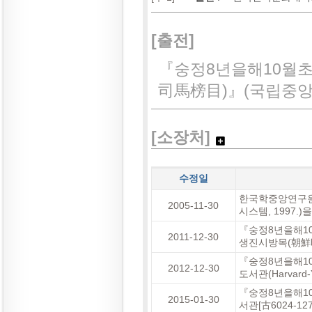
[출전]
『숭정8년을해10월
司馬榜目)』(국립중앙도서
[소장처]
수정일
한국학중앙연구원
2005-11-30
시스템, 1997.
『숭정8년을해1
2011-12-30
생진시방목(朝鮮時
『숭정8년을해1
2012-12-30
도서관(Harvard-
『숭정8년을해1
2015-01-30
서관[古6024-1