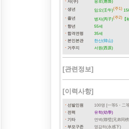
자(字)
응로(應魯)
(주1)
생년
임오(壬午)
15
(주2)
졸년
병자(丙子)
【補
향년
55세
합격연령
35세
본인본관
한산(韓山)
거주지
서원(西原)
[관련정보]
[이력사항]
선발인원
100명 [一等5・二
전력
유학(幼學)
기타
연벽(聯璧[兄弟同榜
부모구존
영감하(永感下)