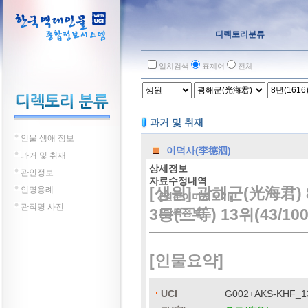
디렉토리분류
일치검색
표제어
전체
과거 및 취재
인물 생애 정보
이덕사(李德泗)
과거 및 취재
상세정보
관인정보
자료수정내역
[생원] 광해군(光海君) 
인명용례
[원문이미지보기]
관직명 사전
3등(三等) 13위(43/100
[방목정보]
[인물요약]
UCI
G002+AKS-KHF_1