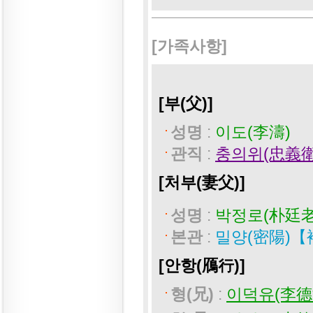
[가족사항]
[부(父)]
성명
:
이도(李濤)
관직
:
충의위(忠義衛
[처부(妻父)]
성명
:
박정로(朴廷
본관
:
밀양(密陽)【
[안항(鴈行)]
형(兄)
:
이덕유(李德