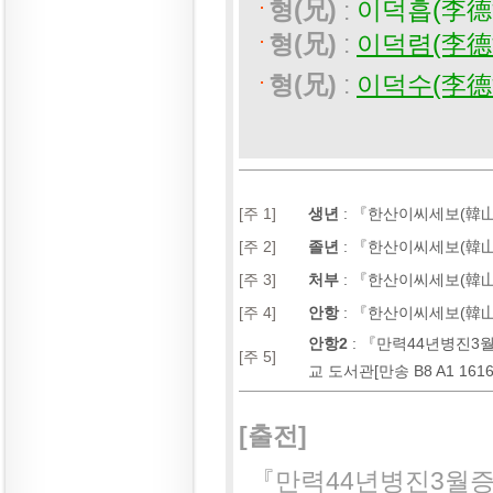
형(兄)
:
이덕흡(李德
형(兄)
:
이덕렴(李德
형(兄)
:
이덕수(李德
[주 1]
생년
:
『한산이씨세보(韓山李氏世
[주 2]
졸년
:
『한산이씨세보(韓山李氏
[주 3]
처부
:
『한산이씨세보(韓山李氏
[주 4]
안항
:
『한산이씨세보(韓山李氏
안항2
:
『만력44년병진3
[주 5]
교 도서관[만송 B8 A1 16
[출전]
『만력44년병진3월