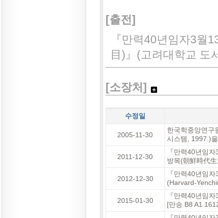
[출전]
『만력40년임자3월
目)』(고려대학교 도서관[
[소장처]
수정일
한국학중앙연구원
2005-11-30
시스템, 1997.
『만력40년임자
2011-12-30
방목(朝鮮時代生進
『만력40년임자
2012-12-30
(Harvard-Yenc
『만력40년임자
2015-01-30
[만송 B8 A1 
『만력40년임자