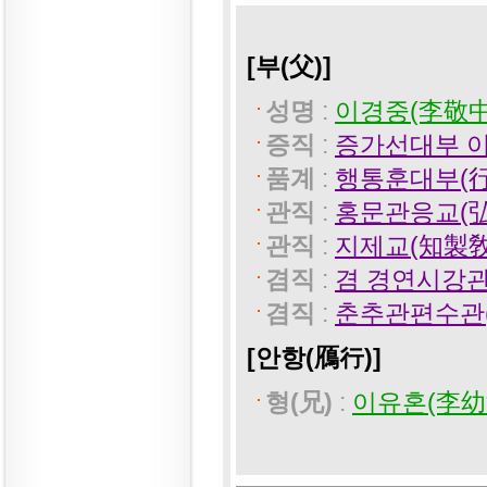
[부(父)]
성명
:
이경중(李敬中)
증직
:
증가선대부 
품계
:
행통훈대부(
관직
:
홍문관응교(
관직
:
지제교(知製敎
겸직
:
겸 경연시강관
겸직
:
춘추관편수관
[안항(鴈行)]
형(兄)
:
이유혼(李幼渾