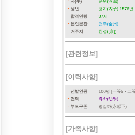
자(字)
순원(淳源)
생년
병자(丙子) 1576년 
합격연령
37세
본인본관
전주(全州)
거주지
한성([京])
[관련정보]
[이력사항]
선발인원
100명 [一等5・二
전력
유학(幼學)
부모구존
영감하(永感下)
[가족사항]