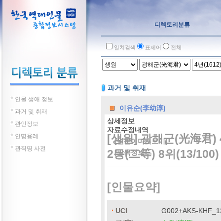
디렉토리분류
일치검색
표제어
전체
과거 및 취재
인물 생애 정보
이유순(李幼淳)
과거 및 취재
상세정보
관인정보
자료수정내역
[생원] 광해군(光海君) 
인명용례
[원문이미지보기]
관직명 사전
2등(二等) 8위(13/100)
[방목정보]
[인물요약]
UCI
G002+AKS-KHF_1