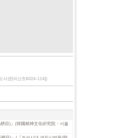
[의산古6024-114])
司馬榜目)』(韓國精神文化硏究院・서울
榜目)』(『조선시대 생진시방목(朝