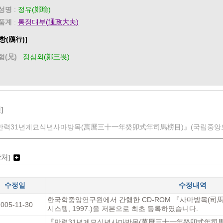
성명
:
정유(鄭瑜)
품계
:
통정대부(通政大夫)
항(鴈行)]
형(兄)
:
정삼외(鄭三畏)
]
만력31년계묘식년사마방목(萬曆三十一年癸卯式年司馬榜目)』(국립중앙도서관
장처]
수정일
수정내역
한국학중앙연구원에서 간행한 CD-ROM 『사마방목(
2005-11-30
시스템, 1997.)을 저본으로 최초 등록하였습니다.
『만력31년계묘식년사마방목(萬曆三十一年癸卯式年司馬