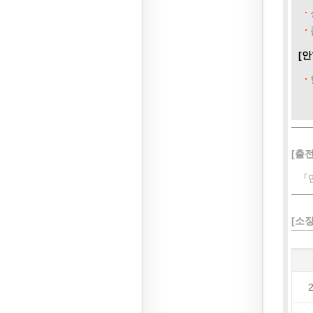
[안
[출전
『
[소