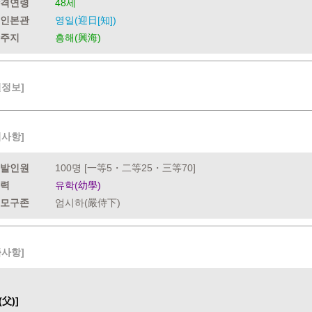
격연령
48세
인본관
영일(迎日[知])
주지
흥해(興海)
련정보]
력사항]
발인원
100명 [一等5・二等25・三等70]
력
유학(幼學)
모구존
엄시하(嚴侍下)
족사항]
(父)]