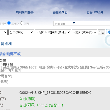
디렉토리분류
콘텐츠색인
인물UCI소개
치검색
표제어
전체
전체검색
이동
 및 취재
정삼계(鄭三戒)
정보
수정내역
] 선조(宣祖) 36년(1603) 계묘(癸卯) 식년시(式年試) (生員) 3등(三等) 35위
원문이미지보기]
방목정보]
물요약]
CI
G002+AKS-KHF_13C815C0BCACC4B1556X0
(字)
덕신(德愼)
년
병진(丙辰) 1556년 (명종 11)