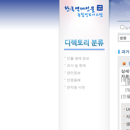
일
과거
인물 생애 정보
과거 및 취재
상세
관인정보
자료
[생원
인명용례
[
관직명 사전
[
[인
U
자
생