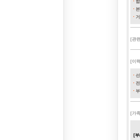
합
본
거
[관
[이
선
전
부
[가
[부