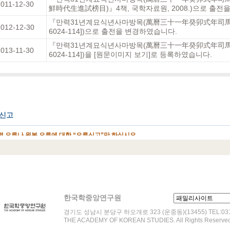
2011-12-30
鮮時代生進試榜目)』4책, 국학자료원, 2008.)으로 출전
『만력31년계묘식년사마방목(萬曆三十一年癸卯式年司馬
012-12-30
6024-114])으로 출전을 변경하였습니다.
『만력31년계묘식년사마방목(萬曆三十一年癸卯式年司馬
2013-11-30
6024-114])을 [원문이미지 보기]로 등록하였습니다.
한국학중앙연구원
경기도 성남시 분당구 하오개로 323 (운중동)(13455) TEL:031-
THE ACADEMY OF KOREAN STUDIES. All Rights Reserved