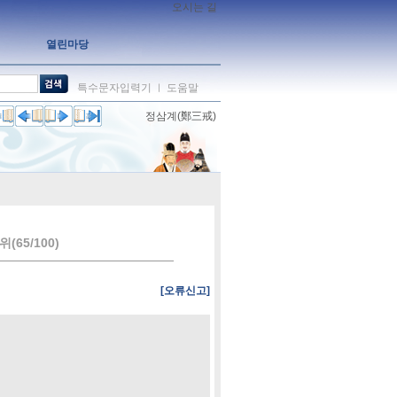
오시는 길
열린마당
특수문자입력기
도움말
ㅣ
정삼계(鄭三戒)
(65/100)
[오류신고]