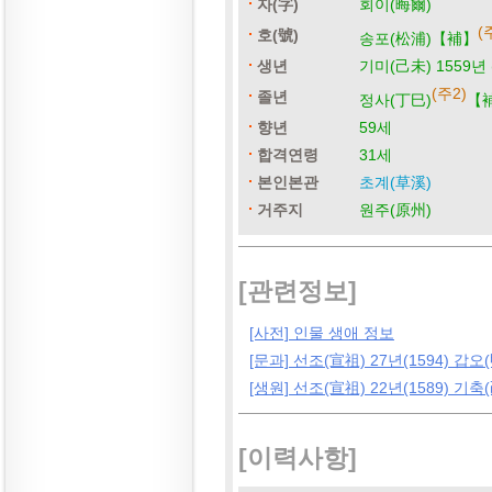
자(字)
회이(晦爾)
(
호(號)
송포(松浦)【補】
생년
기미(己未) 1559년 
(주2)
졸년
정사(丁巳)
【補
향년
59세
합격연령
31세
본인본관
초계(草溪)
거주지
원주(原州)
[관련정보]
[사전] 인물 생애 정보
[문과] 선조(宣祖) 27년(1594) 갑오
[생원] 선조(宣祖) 22년(1589) 기축
[이력사항]