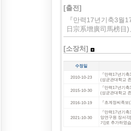
[출전]
『만력17년기축3월
日宗系增廣司馬榜目)』(
[소장처]
수정일
『만력17년기축
2010-10-23
(성균관대학교 존
『만력17년기축
2015-10-30
(성균관대학교 존경
『초계정씨족보(草
2016-10-19
『만력17년기축
앙연구원 장서각[
2021-10-30
기]로 추가하였습