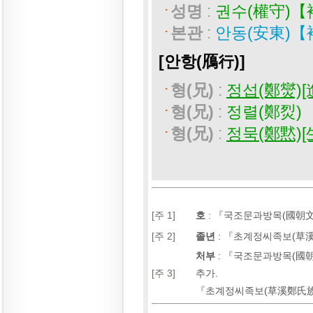
성명
:
권수(權守)【
본관
:
안동(安東)【
[안항(鴈行)]
형(兄)
:
정섭(鄭爕)[
형(兄)
:
정렬(鄭烮)
형(兄)
:
정묵(鄭黙)[
[주 1]
호
:
『국조문과방목(國朝文科
[주 2]
졸년
:
『초계정씨족보(草溪鄭
처부
:
『국조문과방목(國朝文
[주 3]
추가.
『초계정씨족보(草溪鄭氏族譜)