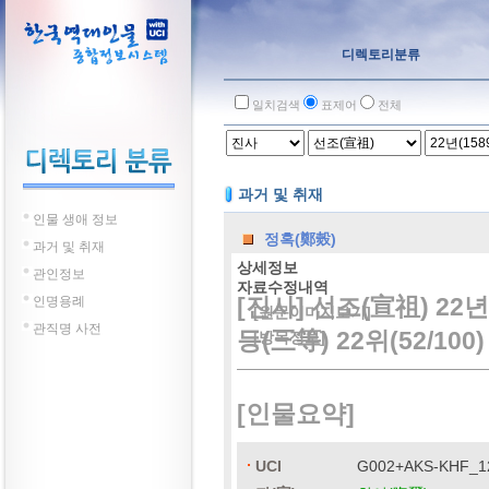
디렉토리분류
일치검색
표제어
전체
과거 및 취재
인물 생애 정보
정혹(鄭㷤)
과거 및 취재
상세정보
관인정보
자료수정내역
[진사] 선조(宣祖) 22년
인명용례
[원문이미지보기]
관직명 사전
등(三等) 22위(52/100)
[방목정보]
[인물요약]
UCI
G002+AKS-KHF_1