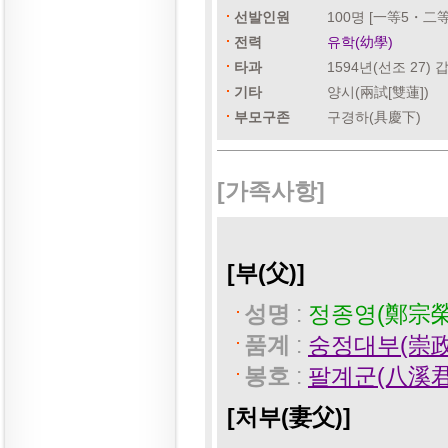
선발인원
100명 [一等5・二
전력
유학(幼學)
타과
1594년(선조 27)
기타
양시(兩試[雙蓮])
부모구존
구경하(具慶下)
[가족사항]
[부(父)]
성명
:
정종영(鄭宗榮
품계
:
숭정대부(崇政
봉호
:
팔계군(八溪君
[처부(妻父)]