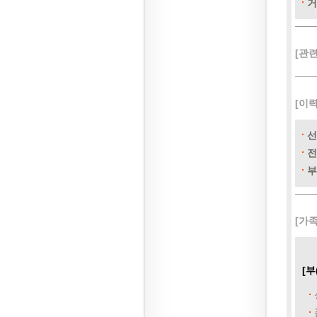
거
[관
[이
선
전
부
[가
[부