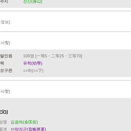
주지
선산(善山)
련정보]
력사항]
발인원
100명 [一等5・二等25・三等70]
력
유학(幼學)
모구존
○○하(○○下)
족사항]
(父)]
성명
:
김광좌(金匡佐)
품계
:
선략장군(宣略將軍)