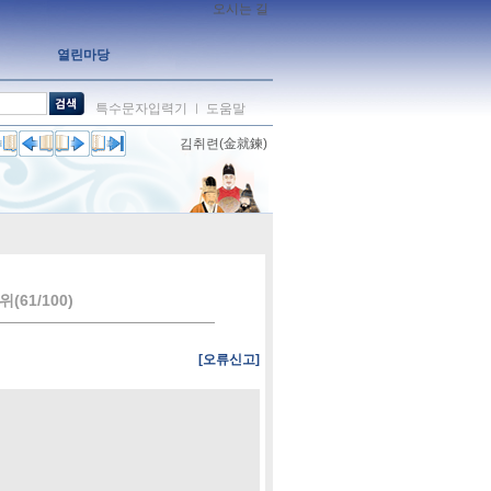
오시는 길
열린마당
특수문자입력기
도움말
ㅣ
김취련(金就鍊)
(61/100)
[오류신고]