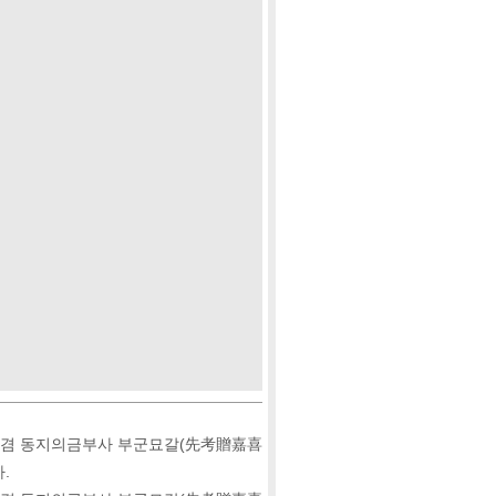
판 겸 동지의금부사 부군묘갈(先考贈嘉喜
.