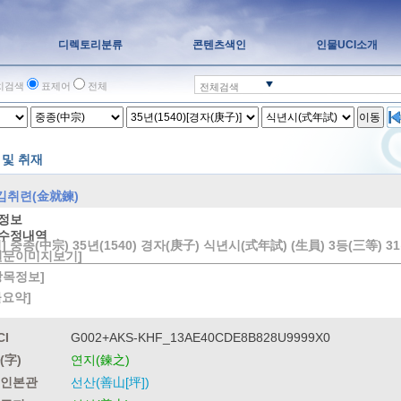
디렉토리분류
콘텐츠색인
인물UCI소개
치검색
표제어
전체
전체검색
이동
 및 취재
김취련(金就鍊)
정보
수정내역
] 중종(中宗) 35년(1540) 경자(庚子) 식년시(式年試) (生員) 3등(三等) 31위
원문이미지보기]
방목정보]
물요약]
CI
G002+AKS-KHF_13AE40CDE8B828U9999X0
(字)
연지(鍊之)
인본관
선산(善山[坪])