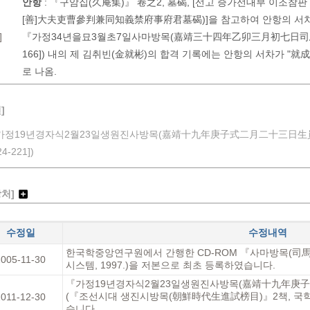
안항
:
『구암집(久庵集)』 卷之2, 墓碣, [선고 증가선대부 이조참
[善]大夫吏曹參判兼同知義禁府事府君墓碣)]을 참고하여 안항의 서차
]
『가정34년을묘3월초7일사마방목(嘉靖三十四年乙卯三月初七日司馬榜
166]) 내의 제 김취빈(金就彬)의 합격 기록에는 안항의 서차가
로 나옴.
]
가정19년경자식2월23일생원진사방목(嘉靖十九年庚子式二月二十三日生
4-221])
장처]
수정일
수정내역
한국학중앙연구원에서 간행한 CD-ROM 『사마방목(
2005-11-30
시스템, 1997.)을 저본으로 최초 등록하였습니다.
『가정19년경자식2월23일생원진사방목(嘉靖十九年庚
(『조선시대 생진시방목(朝鮮時代生進試榜目)』2책, 국학자
2011-12-30
습니다.