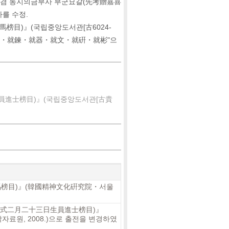
판 겸 동지의금부사 부군묘갈(先考贈嘉喜
를 수정.
目)』(국립중앙도서관[古6024-
 "就成・就鍊・就器・就文・就硏・就彬"으
員進士榜目)』(국립중앙도서관[古貴
司馬榜目)』(韓國精神文化硏究院・서울
子式二月二十三日生員進士榜目)』
료원, 2008.)으로 출전을 변경하였