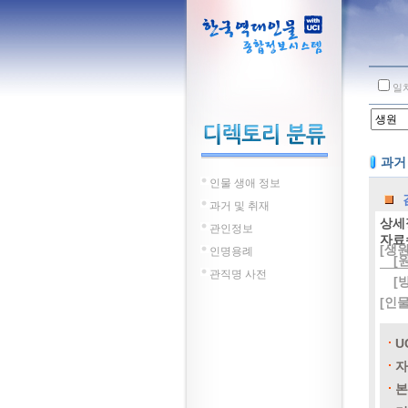
일
과거
인물 생애 정보
과거 및 취재
상세
관인정보
자료
[생원
인명용례
[
관직명 사전
[
[인
U
자
본