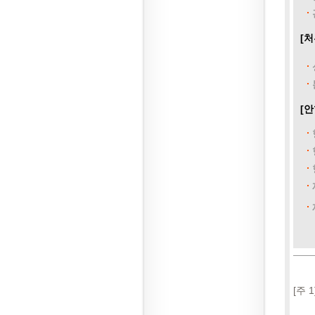
[처
[안
[주 1