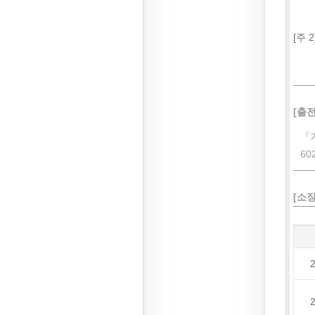
[주 2
[출전
『
602
[소