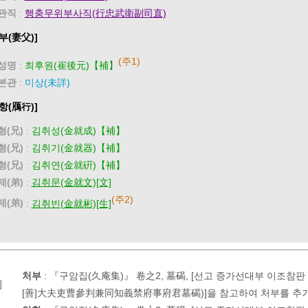
관직
:
행충무위부사직(行忠武衛副司直)
부(妻父)]
(주1)
성명
:
최후원(崔後元)【補】
본관
:
미상(未詳)
항(鴈行)]
형(兄)
:
김취성(金就成)【補】
형(兄)
:
김취기(金就器)【補】
형(兄)
:
김취연(金就硏)【補】
제(弟)
:
김취문(金就文)[文]
(주2)
제(弟)
:
김취빈(金就彬)[生]
처부
:
『구암집(久庵集)』 卷之2, 墓碣, [선고 증가선대부 이조참
]
[善]大夫吏曹參判兼同知義禁府事府君墓碣)]을 참고하여 처부를 추가