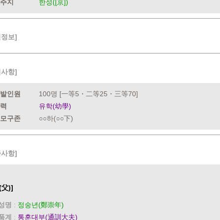
주지
한성([京])
련정보]
력사항]
발인원
100명 [一等5・二等25・三等70]
력
유학(幼學)
모구존
○○하(○○下)
족사항]
(父)]
성명
:
정숭년(鄭崇年)
품계
:
통훈대부(通訓大夫)