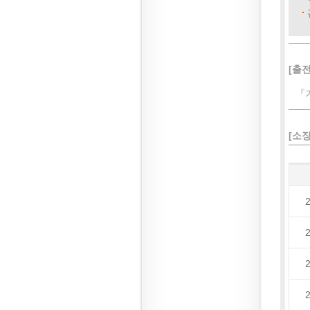
[출전
『
[소
2