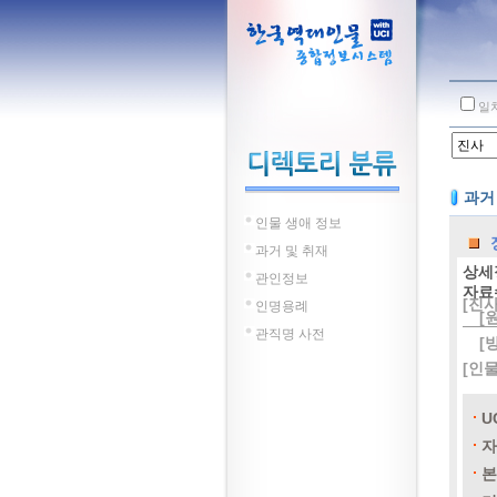
일
과거
인물 생애 정보
과거 및 취재
상세
관인정보
자료
[진사
인명용례
[
관직명 사전
[
[인
U
자
본