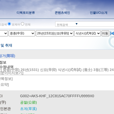
디렉토리분류
콘텐츠색인
인물UCI소개
치검색
표제어
전체
전체검색
이동
 및 취재
정거(鄭琚)
정보
수정내역
] 중종(中宗) 26년(1531) 신묘(辛卯) 식년시(式年試) (進士) 3등(三等) 24위
원문이미지보기]
방목정보]
물요약]
CI
G002+AKS-KHF_12C815AC70FFFFU9999X0
(字)
공절(公節)
인본관
초계(草溪)