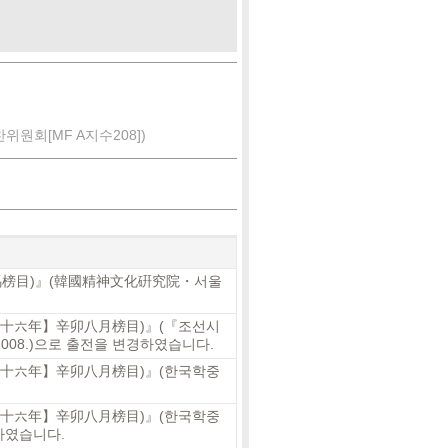
회[MF A지수208])
司馬榜目)』(韓國精神文化硏究院・서울
二十六年】辛卯八月榜目)』(『조선시
008.)으로 출전을 변경하였습니다.
二十六年】辛卯八月榜目)』(한국학중
二十六年】辛卯八月榜目)』(한국학중
록하였습니다.