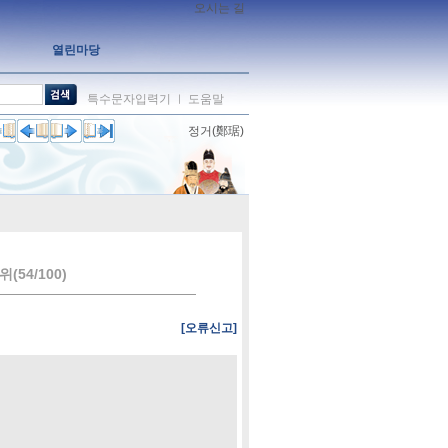
오시는 길
열린마당
특수문자입력기
도움말
ㅣ
정거(鄭琚)
(54/100)
[오류신고]