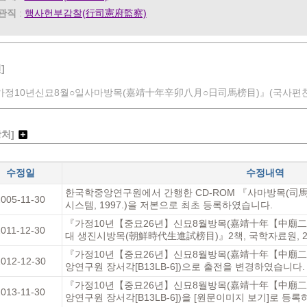
관직
:
행사헌부감찰(行司憲府監察)
]
가정10년신묘8월○일사마방목(嘉靖十年辛卯八月○日司馬榜目)』(국사편찬위원
장처]
수정일
수정내역
한국학중앙연구원에서 간행한 CD-ROM 『사마방목(
2005-11-30
시스템, 1997.)을 저본으로 최초 등록하였습니다.
『가정10년【중묘26년】신묘8월방목(嘉靖十年【中廟
2011-12-30
대 생진시방목(朝鮮時代生進試榜目)』2책, 국학자료원, 2
『가정10년【중묘26년】신묘8월방목(嘉靖十年【中廟
012-12-30
앙연구원 장서각[B13LB-6])으로 출전을 변경하였습니다.
『가정10년【중묘26년】신묘8월방목(嘉靖十年【中廟
2013-11-30
앙연구원 장서각[B13LB-6])을 [원문이미지 보기]로 등