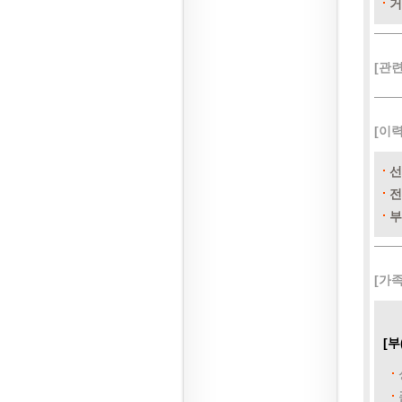
거
[관
[이
선
전
부
[가
[부