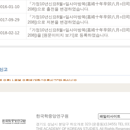
『가정10년신묘8월○일사마방목(嘉靖十年辛卯八月○日司馬
016-01-10
208])으로 출전을 변경하였습니다.
『가정10년신묘8월○일사마방목(嘉靖十年辛卯八月○日司馬
017-09-29
208])으로 저본을 변경하였습니다.
『가정10년신묘8월○일사마방목(嘉靖十年辛卯八月○日司馬
018-02-12
208])을 [원문이미지 보기]로 등록하였습니다.
한국학중앙연구원
경기도 성남시 분당구 하오개로 323 (운중동)(13455) TEL:031-
THE ACADEMY OF KOREAN STUDIES. All Rights Reserved