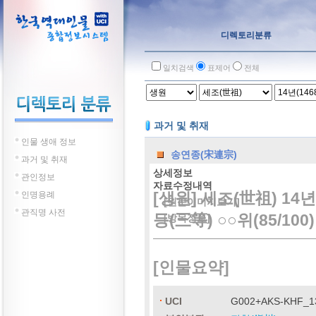
디렉토리분류
일치검색
표제어
전체
과거 및 취재
인물 생애 정보
송연종(宋連宗)
과거 및 취재
상세정보
관인정보
자료수정내역
[생원] 세조(世祖) 14년
인명용례
[원문이미지보기]
관직명 사전
등(三等) ○○위(85/100)
[방목정보]
[인물요약]
UCI
G002+AKS-KHF_1