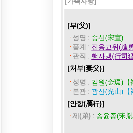
[가족사항]
[부(父)]
성명
:
송선(宋宣)
품계
:
진용교위(進勇
관직
:
행사맹(行司猛
[처부(妻父)]
성명
:
김원(金瑗)【
본관
:
광산(光山)【
[안항(鴈行)]
제(弟)
:
송윤종(宋胤宗