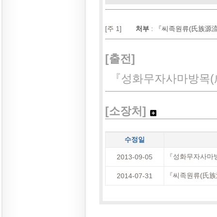
[주 1]
처부
:
『씨족원류(氏族源流)
[출전]
『성화무자사마방목(
[소장처]
수정일
『성화무자사마방
2013-09-05
『씨족원류(氏族源
2014-07-31