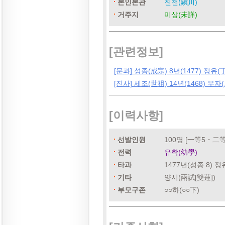
본인본관
진천(鎭川)
거주지
미상(未詳)
[관련정보]
[문과] 성종(成宗) 8년(1477) 정유(
[진사] 세조(世祖) 14년(1468) 무자
[이력사항]
선발인원
100명 [一等5・二
전력
유학(幼學)
타과
1477년(성종 8) 
기타
양시(兩試[雙蓮])
부모구존
○○하(○○下)