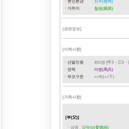
본인본관
진주(晉州)
거주지
철원(鐵原)
[관련정보]
[이력사항]
선발인원
401명 [甲3・乙5・丙
전력
마병(馬兵)
부모구존
○○하(○○下)
[가족사항]
[부(父)]
성명
:
강덕상(姜德尙)