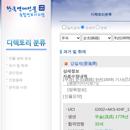
디렉토리분류
일치검색
표제어
전체
과거 및 취재
인물 생애 정보
강일제(姜逸齊)
과거 및 취재
상세정보
관인정보
자료수정내역
[무과] 순조(純祖) 9년(1809) 기사(
인명용례
[원문이미지보기]
관직명 사전
[방목정보]
[인물요약]
UCI
G002+AKS-KHF_1
생년
무술(戊戌) 1778년 
합격연령
32세