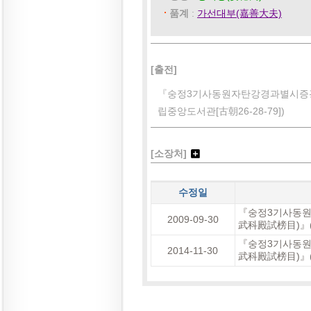
품계
:
가선대부(嘉善大夫)
[출전]
『숭정3기사동원자탄강경과별시증
립중앙도서관[古朝26-28-79])
[소장처]
수정일
『숭정3기사동
2009-09-30
武科殿試榜目)』(
『숭정3기사동
2014-11-30
武科殿試榜目)』(