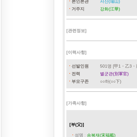
본인본관
서산(瑞山)
거주지
강화(江華)
[관련정보]
[이력사항]
선발인원
501명 [甲1・乙3・丙
전력
별군관(別軍官)
부모구존
○○하(○○下)
[가족사항]
[부(父)]
성명
:
송복재(宋福載)