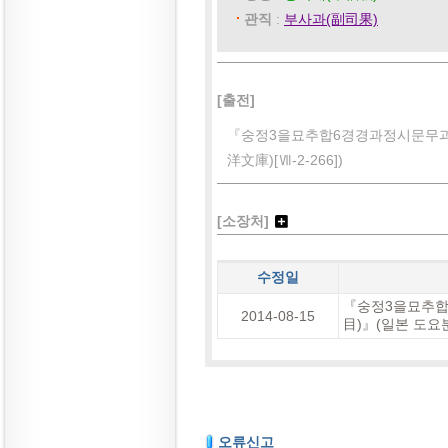
관직
:
부사과(副司果)
[출전]
『숭정3을묘추합6경경과정시문무과
洋文庫)[Ⅶ-2-266])
[소장처]
수정일
『숭정3을묘추
2014-08-15
目)』(일본 도요