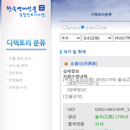
디렉토리분류
일치검색
표제어
전체
과거 및 취재
인물 생애 정보
송흥태(宋興泰)
과거 및 취재
상세정보
관인정보
자료수정내역
[무과] 정조(正祖) 19년(1795) 을묘(
인명용례
[원문이미지보기]
관직명 사전
[방목정보]
[인물요약]
UCI
G002+AKS-KHF_1
생년
을유(乙酉) 1765년 
합격연령
31세