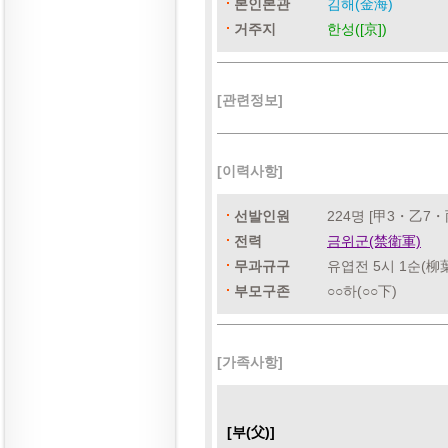
본인본관
김해(金海)
거주지
한성([京])
[관련정보]
[이력사항]
선발인원
224명 [甲3・乙7・
전력
금위군(禁衛軍)
무과규구
유엽전 5시 1순(
부모구존
○○하(○○下)
[가족사항]
[부(父)]