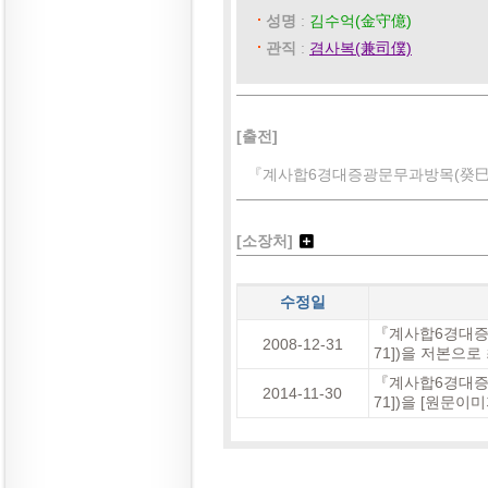
성명
:
김수억(金守億)
관직
:
겸사복(兼司僕)
[출전]
『계사합6경대증광문무과방목(癸巳合
[소장처]
수정일
『계사합6경대증
2008-12-31
71])을 저본으
『계사합6경대증
2014-11-30
71])을 [원문이