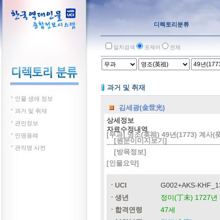
디렉토리분류
일치검색
표제어
전체
과거 및 취재
인물 생애 정보
김세광(金世光)
과거 및 취재
상세정보
관인정보
자료수정내역
[무과] 영조(英祖) 49년(1773) 계사
인명용례
[원문이미지보기]
관직명 사전
[방목정보]
[인물요약]
UCI
G002+AKS-KHF_1
생년
정미(丁未) 1727년 
합격연령
47세