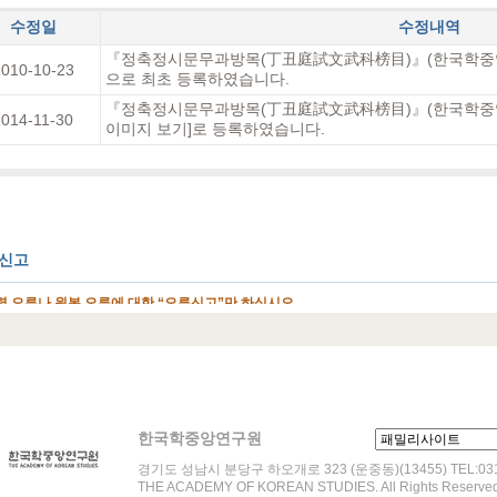
수정일
수정내역
『정축정시문무과방목(丁丑庭試文武科榜目)』(한국학중앙연구
010-10-23
으로 최초 등록하였습니다.
『정축정시문무과방목(丁丑庭試文武科榜目)』(한국학중앙연구원
2014-11-30
이미지 보기]로 등록하였습니다.
한국학중앙연구원
경기도 성남시 분당구 하오개로 323 (운중동)(13455) TEL:031-
THE ACADEMY OF KOREAN STUDIES. All Rights Reserved