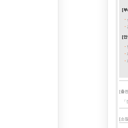
[부
[안
[출전
『
[소