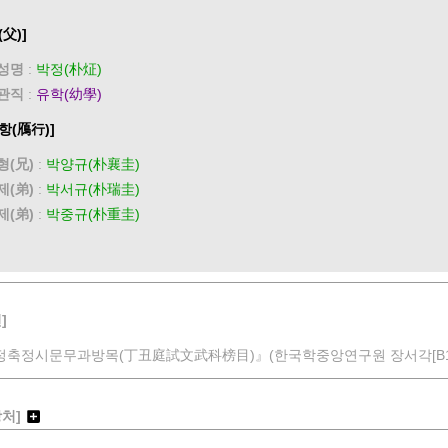
(父)]
성명
:
박정(朴炡)
관직
:
유학(幼學)
항(鴈行)]
형(兄)
:
박양규(朴襄圭)
제(弟)
:
박서규(朴瑞圭)
제(弟)
:
박중규(朴重圭)
]
정축정시문무과방목(丁丑庭試文武科榜目)』(한국학중앙연구원 장서각[B13L
장처]