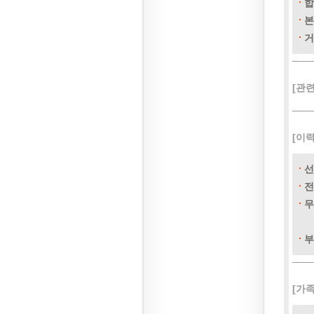
합
본
거
[관
[이
선
전
무
부
[가