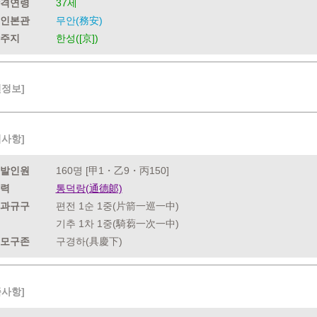
격연령
37세
인본관
무안(務安)
주지
한성([京])
련정보]
력사항]
발인원
160명 [甲1・乙9・丙150]
력
통덕랑(通德郞)
과규구
편전 1순 1중(片箭一巡一中)
기추 1차 1중(騎蒭一次一中)
모구존
구경하(具慶下)
족사항]