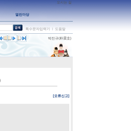
오시는 길
열린마당
특수문자입력기
도움말
ㅣ
박진규(朴震圭)
)
[오류신고]