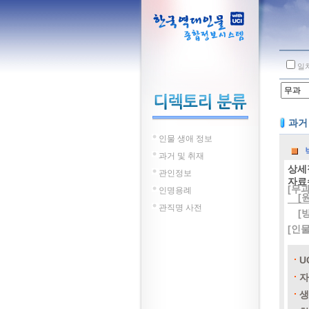
일
과거
인물 생애 정보
과거 및 취재
상세
관인정보
자료
[무과
인명용례
[
관직명 사전
[
[인
U
자
생