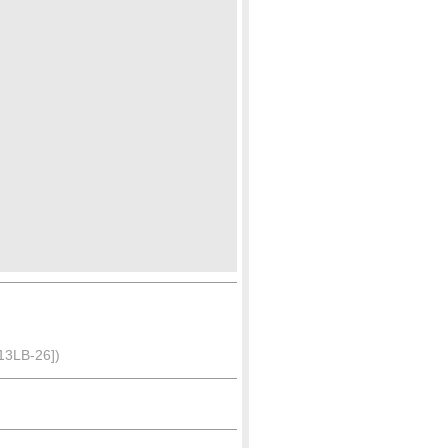
B-26])