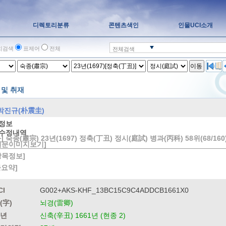
디렉토리분류
콘텐츠색인
인물UCI소개
치검색
표제어
전체
전체검색
이동
 및 취재
박진규(朴震圭)
정보
수정내역
] 숙종(肅宗) 23년(1697) 정축(丁丑) 정시(庭試) 병과(丙科) 58위(68/160
원문이미지보기]
방목정보]
물요약]
CI
G002+AKS-KHF_13BC15C9C4ADDCB1661X0
(字)
뇌경(雷卿)
년
신축(辛丑) 1661년 (현종 2)