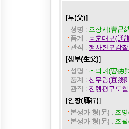
[부(父)]
성명
:
조창서(曹昌緖
품계
:
통훈대부(通訓
관직
:
행사헌부감찰
[생부(生父)]
성명
:
조덕여(曹德與
품계
:
선무랑(宣務郞
관직
:
전행평구도찰
[안항(鴈行)]
본생가 형(兄)
:
조영
본생가 형(兄)
:
조필