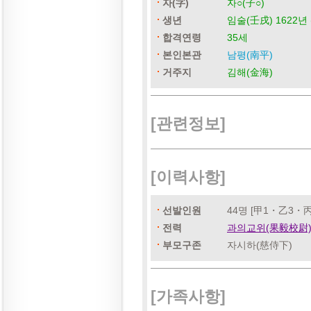
자(字)
자○(子○)
생년
임술(壬戌) 1622년 
합격연령
35세
본인본관
남평(南平)
거주지
김해(金海)
[관련정보]
[이력사항]
선발인원
44명 [甲1・乙3・丙
전력
과의교위(果毅校尉
부모구존
자시하(慈侍下)
[가족사항]