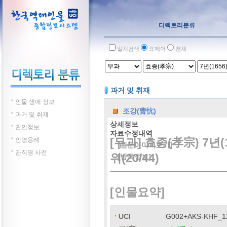
디렉토리분류
일치검색
표제어
전체
과거 및 취재
인물 생애 정보
조강(曹忼)
과거 및 취재
상세정보
관인정보
자료수정내역
[무과] 효종(孝宗) 7년(
인명용례
[원문이미지보기]
관직명 사전
위(20/44)
[방목정보]
[인물요약]
UCI
G002+AKS-KHF_1