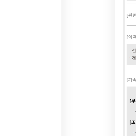
[관
[이
선
전
[가
[부
[조