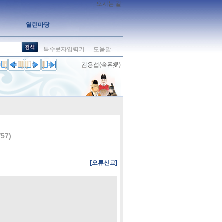
오시는 길
열린마당
특수문자입력기
도움말
ㅣ
김용섭(金容燮)
57)
[오류신고]