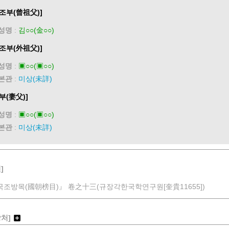
조부(曾祖父)]
성명
:
김○○(金○○)
조부(外祖父)]
성명
:
▣○○(▣○○)
본관
:
미상(未詳)
부(妻父)]
성명
:
▣○○(▣○○)
본관
:
미상(未詳)
]
국조방목(國朝榜目)』 卷之十三(규장각한국학연구원[奎貴11655])
장처]