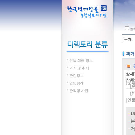
일
과거
인물 생애 정보
과거 및 취재
상세
관인정보
자료
[문과
인명용례
[
관직명 사전
[
[인
U
본
거