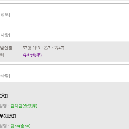
련정보]
력사항]
발인원
57명 [甲3・乙7・丙47]
력
유학(幼學)
족사항]
(父)]
성명
:
김치담(金致潭)
부(祖父)]
성명
:
김○○(金○○)