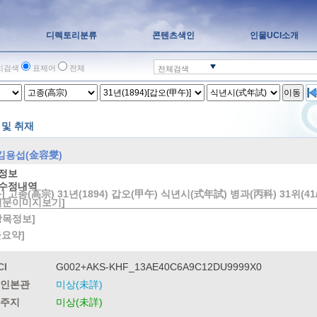
디렉토리분류
콘텐츠색인
인물UCI소개
치검색
표제어
전체
전체검색
이동
 및 취재
김용섭(金容燮)
정보
수정내역
] 고종(高宗) 31년(1894) 갑오(甲午) 식년시(式年試) 병과(丙科) 31위(41/
원문이미지보기]
방목정보]
물요약]
CI
G002+AKS-KHF_13AE40C6A9C12DU9999X0
인본관
미상(未詳)
주지
미상(未詳)