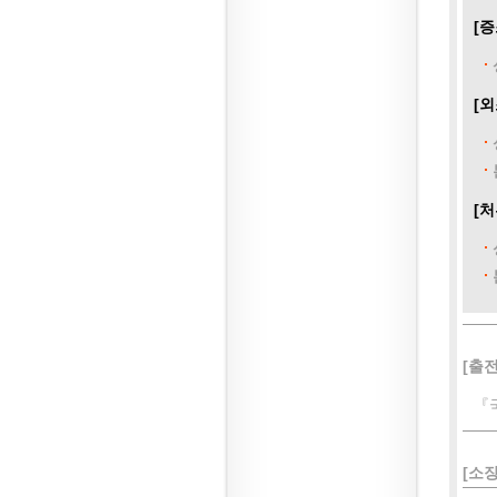
[증
[외
[처
[출전
『
[소