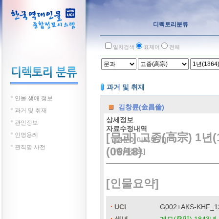
디렉토리분류
일치검색
표제어
전체
과거 및 취재
인물 생애 정보
김창륜(金昌倫)
과거 및 취재
상세정보
관인정보
자료수정내역
[문과] 고종(高宗) 1년(
인명용례
[원문이미지보기]
관직명 사전
(06/18)
[방목정보]
[인물요약]
UCI
G002+AKS-KHF_1