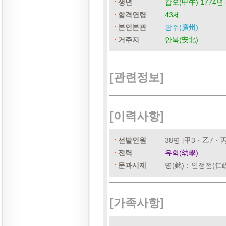
생년
갑오(甲午) 1774년 
합격연령
43세
본인본관
광주(廣州)
거주지
안북(安北)
[관련정보]
[이력사항]
선발인원
38명 [甲3・乙7・丙
전력
유학(幼學)
문과시제
명(銘)：인정전(仁
[가족사항]