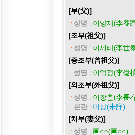
[부(父)]
성명
:
이양제(李養躋
[조부(祖父)]
성명
:
이세태(李世泰
[증조부(曾祖父)]
성명
:
이억정(李億楨
[외조부(外祖父)]
성명
:
이장춘(李長春
본관
:
미상(未詳)
[처부(妻父)]
성명
:
▣○○(▣○○)