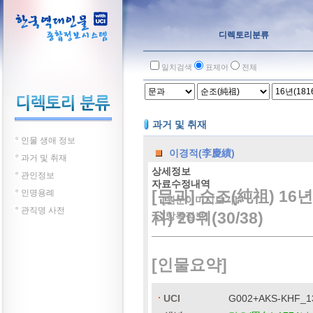
디렉토리분류
일치검색
표제어
전체
과거 및 취재
인물 생애 정보
이경적(李慶績)
과거 및 취재
상세정보
관인정보
자료수정내역
[문과] 순조(純祖) 16
인명용례
[원문이미지보기]
관직명 사전
科) 20위(30/38)
[방목정보]
[인물요약]
UCI
G002+AKS-KHF_1