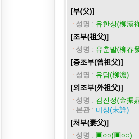
[부(父)]
성명
:
유한상(柳漢祥
[조부(祖父)]
성명
:
유춘발(柳春發
[증조부(曾祖父)]
성명
:
유담(柳澹)
[외조부(外祖父)]
성명
:
김진정(金振鼎
본관
:
미상(未詳)
[처부(妻父)]
성명
:
▣○○(▣○○)