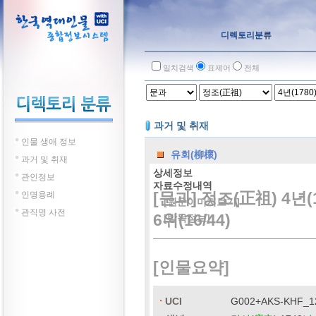
디렉토리분류
일치검색
표제어
전체
과거 및 취재
인물 생애 정보
유회(柳櫰)
과거 및 취재
상세정보
관인정보
자료수정내역
[문과] 정조(正祖) 4년
인명용례
[원문이미지보기]
관직명 사전
6위(16/44)
[방목정보]
[인물요약]
UCI
G002+AKS-KHF_1