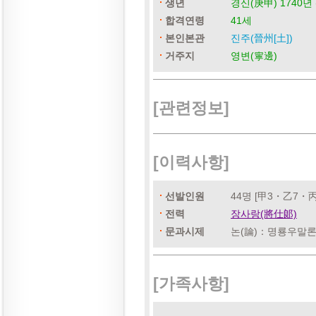
생년
경신(庚申) 1740년 
합격연령
41세
본인본관
진주(晉州[土])
거주지
영변(寧邊)
[관련정보]
[이력사항]
선발인원
44명 [甲3・乙7・丙
전력
장사랑(將仕郞)
문과시제
논(論)：명룡우말론
[가족사항]