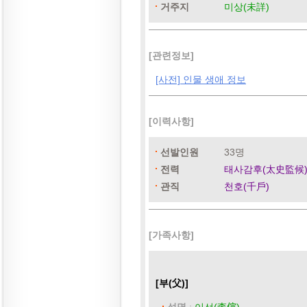
거주지
미상(未詳)
[관련정보]
[사전] 인물 생애 정보
[이력사항]
선발인원
33명
전력
태사감후(太史監候
관직
천호(千戶)
[가족사항]
[부(父)]