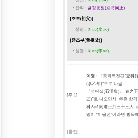
성명
:
이선(李𠊿)
관직
:
별장동정(別將同正)
[조부(祖父)]
성명
:
이○○(李○○)
[증조부(曾祖父)]
성명
:
이○○(李○○)
이명
:
『등과록전편(登科錄前
(李乙年)"으로 나옴.
『석탄집(石灘集)』 卷之下(李
[주 1]
乙)"로 나오면서, 年은 합
科丙科同進士幷三十三人. 而
명이 "이을년"이라면 방목에
[출전]