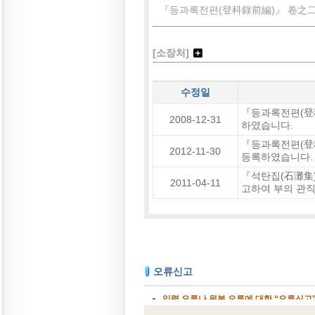
『등과록전편(登科錄前編)』 卷之二(
[소장처]
수정일
『등과록전편(登科
2008-12-31
하였습니다.
『등과록전편(登科
2012-11-30
등록하였습니다.
『석탄집(石灘集)』
2011-04-11
고하여 부의 관