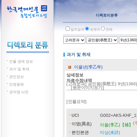
디렉토리분류
일치검색
표제어
전체
과거 및 취재
인물 생애 정보
이을년(李乙年)
과거 및 취재
상세정보
관인정보
자료수정내역
[고려문과] 공민왕(恭愍王) 9년(1360
인명용례
[원문이미지보기]
관직명 사전
[인물요약]
UCI
G002+AKS-KHF_1
(
이명(異名)
이을(李乙)【補】
본인본관
미상(未詳)