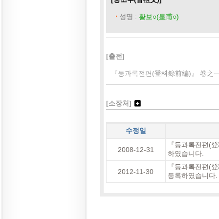
성명
:
황보○(皇甫○)
[출전]
『등과록전편(登科錄前編)』 卷之一(
[소장처]
수정일
『등과록전편(登科
2008-12-31
하였습니다.
『등과록전편(登科
2012-11-30
등록하였습니다.