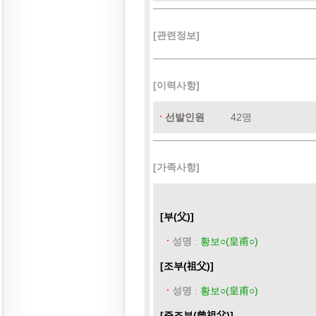
[관련정보]
[이력사항]
선발인원
42명
[가족사항]
[부(父)]
성명
:
황보○(皇甫○)
[조부(祖父)]
성명
:
황보○(皇甫○)
[증조부(曾祖父)]