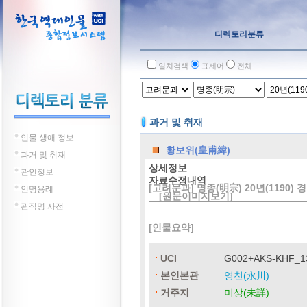
디렉토리분류
일치검색
표제어
전체
과거 및 취재
인물 생애 정보
황보위(皇甫緯)
과거 및 취재
상세정보
관인정보
자료수정내역
[고려문과] 명종(明宗) 20년(1190) 
인명용례
[원문이미지보기]
관직명 사전
[인물요약]
UCI
G002+AKS-KHF_1
본인본관
영천(永川)
거주지
미상(未詳)